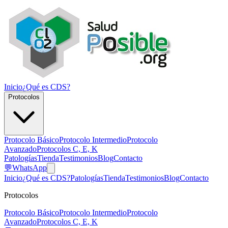
Inicio
¿Qué es CDS?
Protocolos
Protocolo Básico
Protocolo Intermedio
Protocolo
Avanzado
Protocolos C, E, K
Patologías
Tienda
Testimonios
Blog
Contacto
💬
WhatsApp
Inicio
¿Qué es CDS?
Patologías
Tienda
Testimonios
Blog
Contacto
Protocolos
Protocolo Básico
Protocolo Intermedio
Protocolo
Avanzado
Protocolos C, E, K