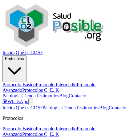
Inicio
¿Qué es CDS?
Protocolos
Protocolo Básico
Protocolo Intermedio
Protocolo
Avanzado
Protocolos C, E, K
Patologías
Tienda
Testimonios
Blog
Contacto
💬
WhatsApp
Inicio
¿Qué es CDS?
Patologías
Tienda
Testimonios
Blog
Contacto
Protocolos
Protocolo Básico
Protocolo Intermedio
Protocolo
Avanzado
Protocolos C, E, K