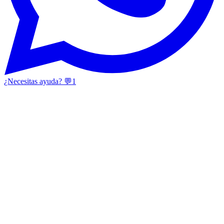
¿Necesitas ayuda? 💬
1