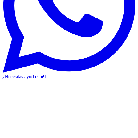
¿Necesitas ayuda? 💬
1