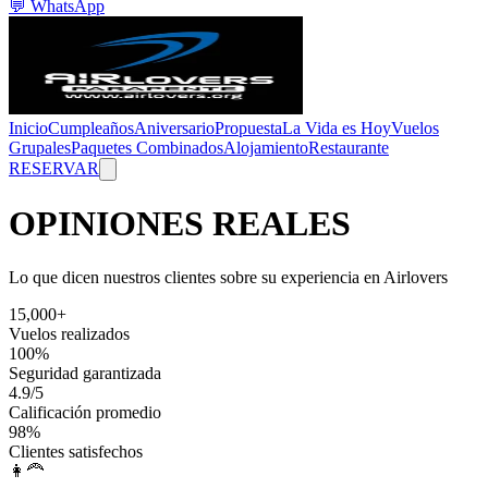
💬
WhatsApp
Inicio
Cumpleaños
Aniversario
Propuesta
La Vida es Hoy
Vuelos
Grupales
Paquetes Combinados
Alojamiento
Restaurante
RESERVAR
OPINIONES REALES
Lo que dicen nuestros clientes sobre su experiencia en Airlovers
15,000+
Vuelos realizados
100%
Seguridad garantizada
4.9/5
Calificación promedio
98%
Clientes satisfechos
👩‍🦰