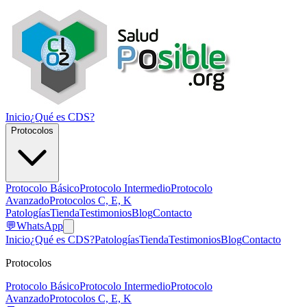
Inicio
¿Qué es CDS?
Protocolos
Protocolo Básico
Protocolo Intermedio
Protocolo
Avanzado
Protocolos C, E, K
Patologías
Tienda
Testimonios
Blog
Contacto
💬
WhatsApp
Inicio
¿Qué es CDS?
Patologías
Tienda
Testimonios
Blog
Contacto
Protocolos
Protocolo Básico
Protocolo Intermedio
Protocolo
Avanzado
Protocolos C, E, K