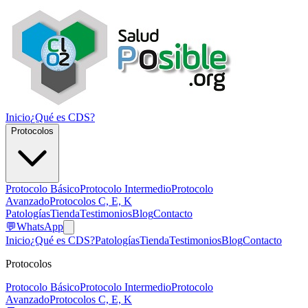
Inicio
¿Qué es CDS?
Protocolos
Protocolo Básico
Protocolo Intermedio
Protocolo
Avanzado
Protocolos C, E, K
Patologías
Tienda
Testimonios
Blog
Contacto
💬
WhatsApp
Inicio
¿Qué es CDS?
Patologías
Tienda
Testimonios
Blog
Contacto
Protocolos
Protocolo Básico
Protocolo Intermedio
Protocolo
Avanzado
Protocolos C, E, K