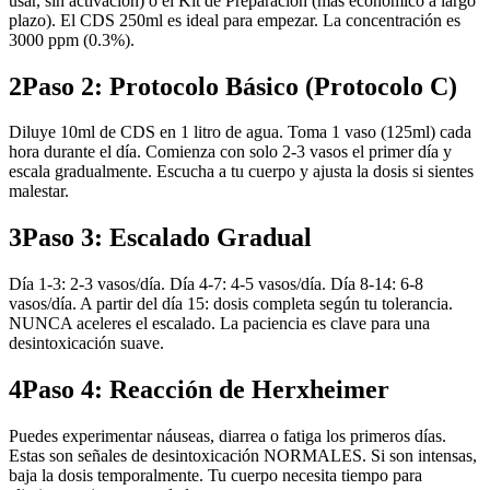
usar, sin activación) o el Kit de Preparación (más económico a largo
plazo). El CDS 250ml es ideal para empezar. La concentración es
3000 ppm (0.3%).
2
Paso 2: Protocolo Básico (Protocolo C)
Diluye 10ml de CDS en 1 litro de agua. Toma 1 vaso (125ml) cada
hora durante el día. Comienza con solo 2-3 vasos el primer día y
escala gradualmente. Escucha a tu cuerpo y ajusta la dosis si sientes
malestar.
3
Paso 3: Escalado Gradual
Día 1-3: 2-3 vasos/día. Día 4-7: 4-5 vasos/día. Día 8-14: 6-8
vasos/día. A partir del día 15: dosis completa según tu tolerancia.
NUNCA aceleres el escalado. La paciencia es clave para una
desintoxicación suave.
4
Paso 4: Reacción de Herxheimer
Puedes experimentar náuseas, diarrea o fatiga los primeros días.
Estas son señales de desintoxicación NORMALES. Si son intensas,
baja la dosis temporalmente. Tu cuerpo necesita tiempo para