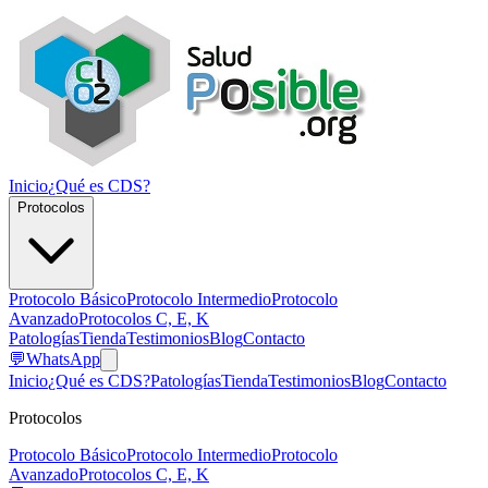
Inicio
¿Qué es CDS?
Protocolos
Protocolo Básico
Protocolo Intermedio
Protocolo
Avanzado
Protocolos C, E, K
Patologías
Tienda
Testimonios
Blog
Contacto
💬
WhatsApp
Inicio
¿Qué es CDS?
Patologías
Tienda
Testimonios
Blog
Contacto
Protocolos
Protocolo Básico
Protocolo Intermedio
Protocolo
Avanzado
Protocolos C, E, K