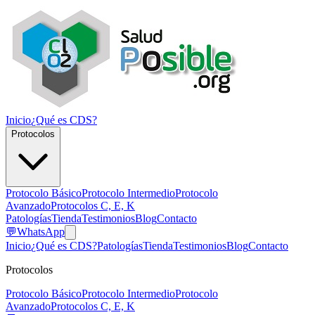
Inicio
¿Qué es CDS?
Protocolos
Protocolo Básico
Protocolo Intermedio
Protocolo
Avanzado
Protocolos C, E, K
Patologías
Tienda
Testimonios
Blog
Contacto
💬
WhatsApp
Inicio
¿Qué es CDS?
Patologías
Tienda
Testimonios
Blog
Contacto
Protocolos
Protocolo Básico
Protocolo Intermedio
Protocolo
Avanzado
Protocolos C, E, K