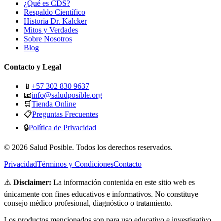
¿Qué es CDS?
Respaldo Científico
Historia Dr. Kalcker
Mitos y Verdades
Sobre Nosotros
Blog
Contacto y Legal
📱
+57 302 830 9637
📧
info@saludposible.org
🛒
Tienda Online
📋
Preguntas Frecuentes
🔒
Política de Privacidad
© 2026 Salud Posible. Todos los derechos reservados.
Privacidad
Términos y Condiciones
Contacto
⚠️
Disclaimer:
La información contenida en este sitio web es
únicamente con fines educativos e informativos. No constituye
consejo médico profesional, diagnóstico o tratamiento.
Los productos mencionados son para uso educativo e investigativo.