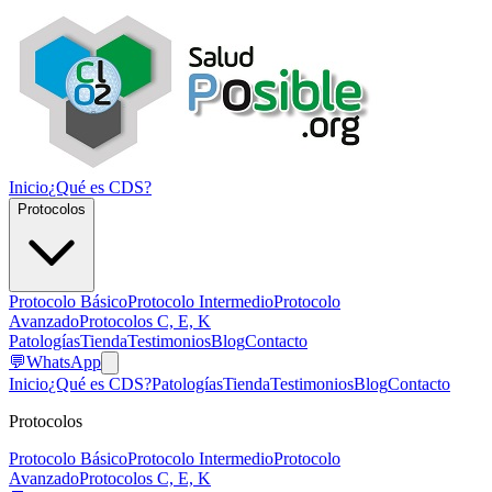
Inicio
¿Qué es CDS?
Protocolos
Protocolo Básico
Protocolo Intermedio
Protocolo
Avanzado
Protocolos C, E, K
Patologías
Tienda
Testimonios
Blog
Contacto
💬
WhatsApp
Inicio
¿Qué es CDS?
Patologías
Tienda
Testimonios
Blog
Contacto
Protocolos
Protocolo Básico
Protocolo Intermedio
Protocolo
Avanzado
Protocolos C, E, K