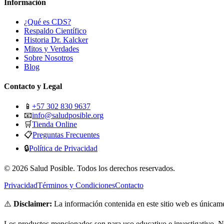
Información
¿Qué es CDS?
Respaldo Científico
Historia Dr. Kalcker
Mitos y Verdades
Sobre Nosotros
Blog
Contacto y Legal
📱
+57 302 830 9637
📧
info@saludposible.org
🛒
Tienda Online
📋
Preguntas Frecuentes
🔒
Política de Privacidad
© 2026 Salud Posible. Todos los derechos reservados.
Privacidad
Términos y Condiciones
Contacto
⚠️
Disclaimer:
La información contenida en este sitio web es únicame
Los productos mencionados son para uso educativo e investigativo. No