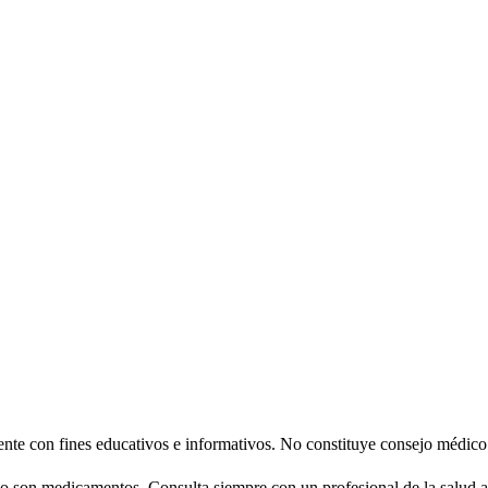
nte con fines educativos e informativos. No constituye consejo médico 
 son medicamentos. Consulta siempre con un profesional de la salud an