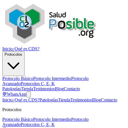
Inicio
¿Qué es CDS?
Protocolos
Protocolo Básico
Protocolo Intermedio
Protocolo
Avanzado
Protocolos C, E, K
Patologías
Tienda
Testimonios
Blog
Contacto
💬
WhatsApp
Inicio
¿Qué es CDS?
Patologías
Tienda
Testimonios
Blog
Contacto
Protocolos
Protocolo Básico
Protocolo Intermedio
Protocolo
Avanzado
Protocolos C, E, K