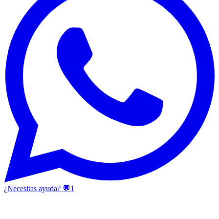
¿Necesitas ayuda? 💬
1